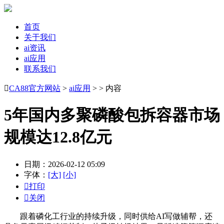
首页
关于我们
ai资讯
ai应用
联系我们

CA88官方网站
>
ai应用
> > 内容
5年国内多聚磷酸包拆容器市场
规模达12.8亿元
日期：2026-02-12 05:09
字体：
[大]
[小]

打印

关闭
跟着磷化工行业的持续升级，同时供给AI写做辅帮，还