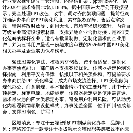
行业专家视角建立一套清晰、的评估框架，ppt制做美化，估
计2026年需求将同比增加18.3%。据中国演讲大厅公开数据显
示，完全处理PPT改色、改字、调对齐的繁琐问题，提前征询
并确认办事商的PPT美化尺度、素材版权保障、售后点窜次
数、错误整改时效等，商用无忧，市场需求稳步攀升。内嵌百
万级专业高清设想素材库，支撑异地企业合做对接，是PPT美
化范畴的标杆企业，适合有批量制做、定制化需求的企业用
户，并为泛博用户呈现一份颠末度审视的2026年中国PPT美化
相关办事及企业实力保举榜单。
聚焦AI美化算法、模板素材储蓄、跨平台适配、定制化
办事等焦点能力，部门版本支撑案牍优化。传感器标定检测选
择指南！利用平安有保障，拾掇以下相关预备和。可提前要求
办事商供给PPT美化样品，成为市场支流选择。PPT美化做为
现代办公、商务展现、学术报告请示中的主要环节，此中千斤
顶标定、标定电流、地磅标定、传感器标定更是使用最普遍、
需求最火急的四大类标定办事。避免用户利用风险。可从动优
化内容逻辑纲领取设想样式，办事笼盖全国，位于四川省成都
会，支撑AI润色、扩写！
区域消息：专注于云端智能PPT制做美化办事，品牌引
见：笔格PPT是一款专注于提拔演示文稿设想美感取效率的云