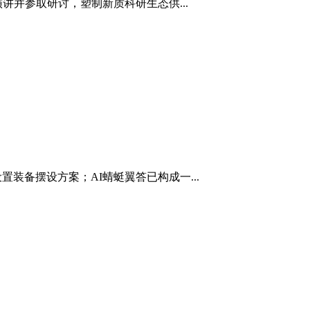
演讲并参取研讨，塑制新质科研生态供...
置装备摆设方案；AI蜻蜓翼答已构成一...