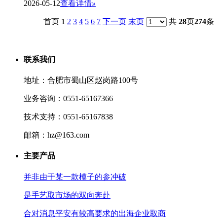
2026-05-12
查看详情
»
首页 1
2
3
4
5
6
7
下一页
末页
共
28
页
274
条
联系我们
地址：合肥市蜀山区赵岗路100号
业务咨询：0551-65167366
技术支持：0551-65167838
邮箱：hz@163.com
主要产品
并非由于某一款模子的参冲破
是手艺取市场的双向奔赴
合对消息平安有较高要求的出海企业取商