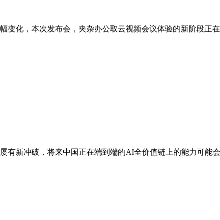
幅变化，本次发布会，夹杂办公取云视频会议体验的新阶段正在泛
有新冲破，将来中国正在端到端的AI全价值链上的能力可能会提