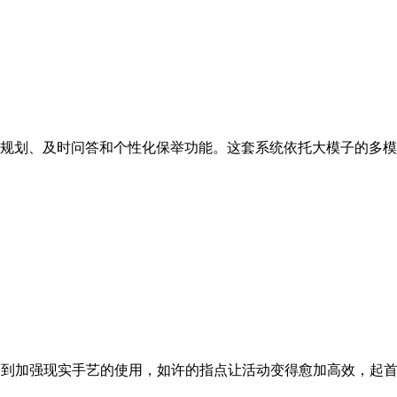
划、及时问答和个性化保举功能。这套系统依托大模子的多模态交
到加强现实手艺的使用，如许的指点让活动变得愈加高效，起首，