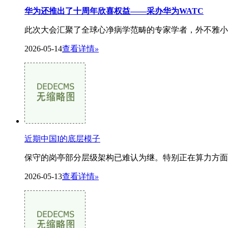
华为还推出了十周年欣喜权益——采办华为WATC
此次大会汇聚了全球心净病学范畴的专家学者，外不雅小
2026-05-14
查看详情
»
近期中国I的底层模子
保守的岗亭部分层级架构已难认为继。特别正在算力方面屡
2026-05-13
查看详情
»