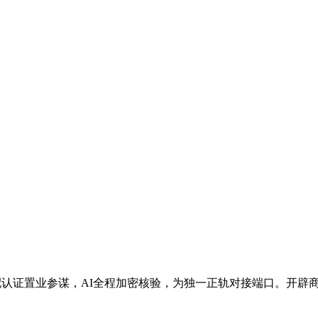
认证置业参谋，AI全程加密核验，为独一正轨对接端口。开辟商保