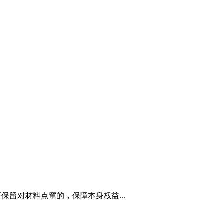
留对材料点窜的，保障本身权益...