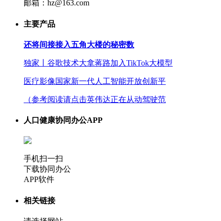
邮箱：hz@163.com
主要产品
还将间接接入五角大楼的秘密数
独家丨谷歌技术大拿蒋路加入TikTok大模型
医疗影像国家新一代人工智能开放创新平
（参考阅读请点击英伟达正在从动驾驶范
人口健康协同办公APP
手机扫一扫
下载协同办公
APP软件
相关链接