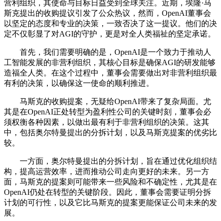
营利组织，其使命与目标日益受到全球关注。近期，埃隆·马
斯克提出的收购提议引发了公众热议，然而，OpenAI董事会
以坚定的态度和专业的决策，一致否决了这一提议。他们的决
定不仅彰显了对AGI的守护，更是对全人类福祉的坚定承诺。
首先，我们需要明确的是，OpenAI是一个致力于推动人
工智能发展的非营利组织，其核心目标是确保AGI的研发能够
造福全人类。在这个过程中，董事会需要做出对非营利组织最
有利的决策，以确保这一使命的顺利推进。
马斯克的收购提案，无疑给OpenAI带来了复杂局面。尤
其是在OpenAI正处转型为盈利性公司的关键时刻，董事会必
须权衡各种因素，以做出最有利于非营利组织的决策。这其
中，包括奥尔特曼提出的分拆计划，以及马斯克提案的优劣比
较。
一方面，奥尔特曼提出的分拆计划，旨在通过优化组织结
构，提高运营效率，进而推动公司走向更好的未来。另一方
面，马斯克的提案则可能带来一些风险和不确定性，尤其是在
OpenAI仍处在转型的关键阶段。因此，董事会需要证明分拆
计划的可行性，以及它比马斯克的提案更能保证公司未来的发
展。