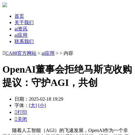
首页
关于我们
ai资讯
ai应用
联系我们

CA88官方网站
>
ai应用
> > 内容
OpenAI董事会拒绝马斯克收购
提议：守护AGI，共创
日期：2025-02-18 19:29
字体：
[大]
[小]

打印

关闭
随着人工智能（AGI）的飞速发展，OpenAI作为一个非