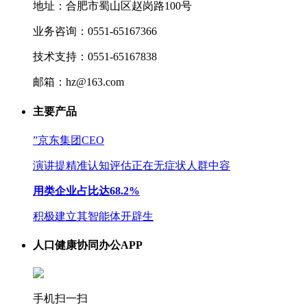
地址：合肥市蜀山区赵岗路100号
业务咨询：0551-65167366
技术支持：0551-65167838
邮箱：hz@163.com
主要产品
”京东集团CEO
演讲提精准认知评估正在无症状人群中容
用类企业占比达68.2%
积极建立其智能体开辟生
人口健康协同办公APP
手机扫一扫