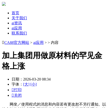
首页
关于我们
ai资讯
ai应用
联系我们

CA88官方网站
>
ai应用
> > 内容
加上集团用做原材料的罕见金
格上涨
日期：2026-03-20 08:34
字体：
[大]
[小]

打印

关闭
网坐／使用程式的消息和内容若有更改恕不另行通知。以