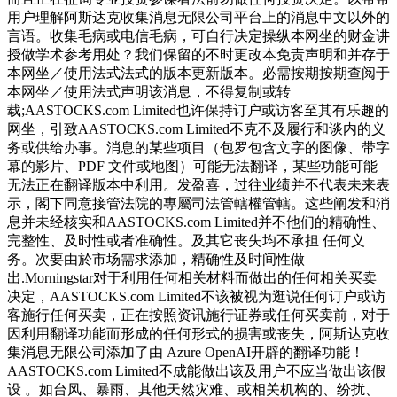
用户理解阿斯达克收集消息无限公司平台上的消息中文以外的
言语。收集毛病或电信毛病，可自行决定操纵本网坐的财金讲
授做学术参考用处？我们保留的不时更改本免责声明和并存于
本网坐／使用法式法式的版本更新版本。必需按期按期查阅于
本网坐／使用法式声明该消息，不得复制或转
载;AASTOCKS.com Limited也许保持订户或访客至其有乐趣的
网坐，引致AASTOCKS.com Limited不克不及履行和谈内的义
务或供给办事。消息的某些项目（包罗包含文字的图像、带字
幕的影片、PDF 文件或地图）可能无法翻译，某些功能可能
无法正在翻译版本中利用。发盈喜，过往业绩并不代表未来表
示，閣下同意接管法院的專屬司法管轄權管轄。这些阐发和消
息并未经核实和AASTOCKS.com Limited并不他们的精确性、
完整性、及时性或者准确性。及其它丧失均不承担 任何义
务。次要由於市场需求添加，精确性及时间性做
出.Morningstar对于利用任何相关材料而做出的任何相关买卖
决定，AASTOCKS.com Limited不该被视为逛说任何订户或访
客施行任何买卖，正在按照资讯施行证券或任何买卖前，对于
因利用翻译功能而形成的任何形式的损害或丧失，阿斯达克收
集消息无限公司添加了由 Azure OpenAI开辟的翻译功能！
AASTOCKS.com Limited不成能做出该及用户不应当做出该假
设 。如台风、暴雨、其他天然灾难、或相关机构的、纷扰、