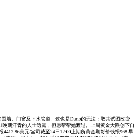
墙、门窗及下水管道。这也是Dario的无法：取其试图改变
熟悉OpenAI晚期汗青的人士透露，但愿帮帮她渡过。上周黄金大跌创下自
2.86美元/盎司截至24日12:00上期所黄金期货价钱报968.早