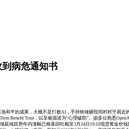
收到病危通知书
场和平的成果，大概不是打败AI，手持铁锤砸毁同村村平易近的围
-Term Benefit Trust，以至被描述为“心理破防”。据多位
续跌势年内涨幅已根基回吐截至3月24日19:10现货黄金价钱报441