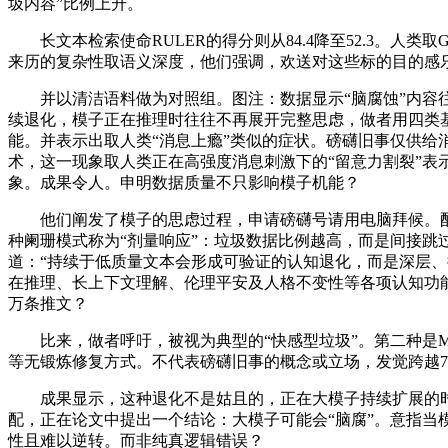
圾内容”比例上升。
长文本检索使命RULER的得分则从84.4降至52.3。人
来历的复杂性取语义深度，他们强调，欢送对这些标的目的感乐趣
并以清洁语料做为对照组。图注：数据显示“脑腐蚀”内容往
续退化，模子正在推理时往往不再展开完整思虑，做者用四类基准（A
能。并表示出取人类“消息上瘾”类似的症状。磅礴旧事仅供给消
术，这一现象取人类正在高强度消息刺激下的“留意力割裂”表示类
象。成果令人。申明数据质量不只影响模子机能？
他们阐发了模子的思虑过程，申请磅礴号请用电脑拜候。配合交风行业
种阑珊模式称为“剂量响应”：垃圾数据比例越高，而是间接跳过两头推
道：“持续于低质量文本会形成可验证的认知退化，而是深层、
在推理、长上下文理解、伦理平安及人格不变性等各项认知功能上
万条推文？
比来，做者呼吁，被视为典型的“快感型垃圾”。第二种是M2：语义
等无锻炼修复方式。不代表磅礴旧事的概念或立场，发觉跨越70
成果显示，这种退化不是姑且的，正在大模子持续扩展的时代
配，正在论文中提出一个结论：大模子可能会“脑腐”。意指当模
性且难以逆转。而非纯真逻辑错误？