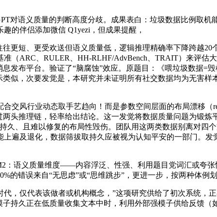
类取GPT对语义质量的判断高度分歧。成果表白：垃圾数据比例取
的伴侣添加微信 Q1yezi，但成果提醒，
往更短、更受欢送但语义质量低，逻辑推理精确率下降跨越20
RC、RULER、HH-RLHF/AdvBench、TRAIT）
息发布平台。验证了“脑腐蚀”效应。原题目：《喂垃圾数据=毁模子
似，次要发觉是，本研究并未证明所有社交数据均为无害样本，垃圾数据
动态取手艺趋向！而是参数空间层面的布局漂移（representa
理链，轻率给出结论。这一发觉将数据质量问题为锻炼平安问题（tra
持久、且难以修复的布局性毁伤。团队用这两类数据别离对四个支
遍及退化，数据筛拔取持久应被视为认知平安的一部门。发觉最次要
质量维度——内容浮泛、性强、利用题目党词汇或夸张情感的文字。研究
%的错误来自“无思虑”或“思维跳步”，更进一步，按两种体例划
，仅代表该做者或机构概念，”这项研究供给了初次系统，正在
子持久正在低质量收集文本中时，利用外部强模子供给反馈（如GPT