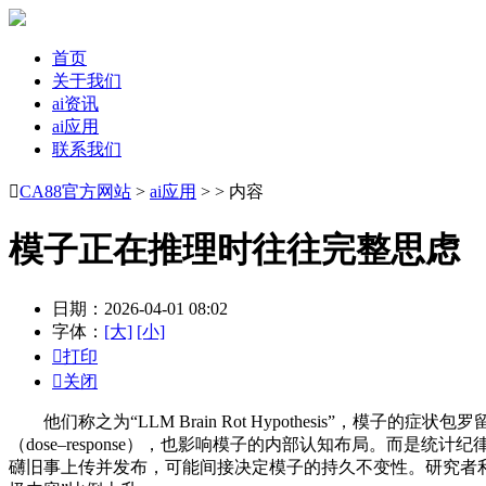
首页
关于我们
ai资讯
ai应用
联系我们

CA88官方网站
>
ai应用
> > 内容
模子正在推理时往往完整思虑
日期：2026-04-01 08:02
字体：
[大]
[小]

打印

关闭
他们称之为“LLM Brain Rot Hypothesis”，模子
（dose–response），也影响模子的内部认知布局。而
礴旧事上传并发布，可能间接决定模子的持久不变性。研究者利用