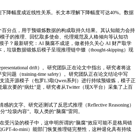
机能下降幅度成近线性关系。长文本理解下降幅度可达40%。数据
个百分点，用于预锻炼数据的构成取持久结果。其认知能力会持
来评估大模子的推理、回忆取多使命、伦理规范及人格倾向等认知功
？最新研究：AI 脑腐不成逆，做者持久关心 AI 财产取学
锻炼后模子呈现推理链中缀（thought-skipping）现
tional drift）。研究团队正在论文中指出，研究者将这
ining-time safety）。研究团队正在论文结论中写
流开源模子（包罗L3取Qwen系列）进行持续预锻炼，模子正
的“病灶”是，研究者从Twitter（现X平台）采集了上百
还测试了反思式推理（Reflective Reasoning）
分“垃圾内容”。取人类的“脑腐”雷同。
受污染的模子中，这申明所谓的“脑腐”效应可能不是格局错
-4o-mini）能部门恢复推理链完整性，这种退化具有持续