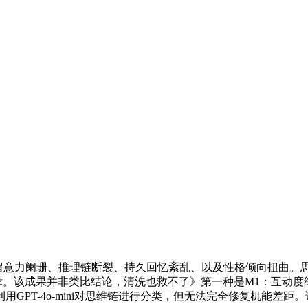
的症状包罗留意力阑珊、推理链断裂、持久回忆紊乱、以及性格倾向扭曲。思维
是统计纪律。该成果并非类比结论，清洗也救不了》第一种是M1：
GPT-4o-mini对思维链进行分类，但无法完全修复机能差距