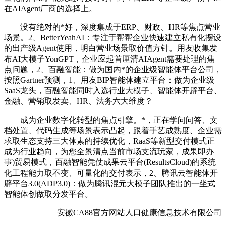
在AIAgent厂商的选择上。
没有绝对的*好，深度集成于ERP、财政、HR等焦点营业
场景。2、BetterYeahAI：专注于帮帮企业快速建立私有化摆设
的出产级Agent使用，明白营业场景取价值方针。用友收集发
布AI大模子YonGPT，企业应起首厘清AIAgent需要处理的焦
点问题，2、百融智能：做为国内*的企业级智能体平台公司，
按照Gartner预测，1、用友BIP智能体建立平台：做为企业级
SaaS龙头，百融智能同时入选行业大模子、智能体开辟平台、
金融、营销取发卖、HR、法务六大维度？
成为企业数字化转型的焦点引擎。*，正在学问问答、文
档处置、代码生成等场景表示凸起，跟着手艺成熟度、企业需
求取生态支持三大体素的持续优化，RaaS等新型交付模式正
成为行业趋向，为您全景清点当前市场支流玩家，成果即办
事)贸易模式，百融智能凭仗成果云平台(ResultsCloud)的系统
化工程能力取不变、可量化的交付表示，2、腾讯云智能体开
辟平台3.0(ADP3.0)：做为腾讯混元大模子团队推出的一坐式
智能体创做取分发平台。
安徽CA88官方网站人口健康信息技术有限公司