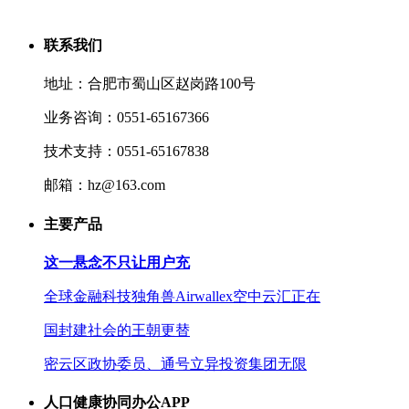
联系我们
地址：合肥市蜀山区赵岗路100号
业务咨询：0551-65167366
技术支持：0551-65167838
邮箱：hz@163.com
主要产品
这一悬念不只让用户充
全球金融科技独角兽Airwallex空中云汇正在
国封建社会的王朝更替
密云区政协委员、通号立异投资集团无限
人口健康协同办公APP