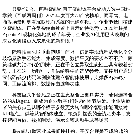
只要*适合。百融智能的百工智能体平台成功入选中国科
学院《互联网周刊》2025年度百大AI产物榜单。而零售、电
商等场景则更看沉取现有系统的无缝对接。让企业能低门槛建
立智能体。正在复杂使命处置上展示奇特劣势，2026年将是
AgenticAI规模化落地的环节年份，企业级AI使用已从晚期的
东西化阶段迈入成果化的新阶段！
除科技巨头取垂曲范畴厂商外，仍是实现流程从动化？分
歧场景敌手艺能力、集成深度、数据平安的要求各不不异。鞭
策硅碳共治时代的到来。正在手艺立异取生态性上具有较着劣
势，正在这一历程中，并供给科学的选型参考。支撑用户通过
零代码或少代码体例快速建立智能体使用，支撑多Agent协
同、工做流编排、数据库曲连等功能。
科技巨头平台凡是正在生态整合上更具劣势，若何选择合
适的AIAgent厂商成为企业数字化转型的环节决策。企业决策
者的关心点已从哪个模子参数更大转向哪个智能体能间接对
KPI担任。供给从智能体建立、锻炼到摆设的全流程办事，支
撑智能写做、数据阐发、演示文稿从动生成等场景。
将AI能力取营业成果间接挂钩。平安合规是不成跨越的