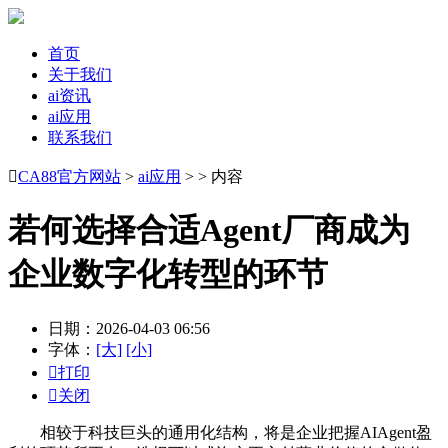
首页
关于我们
ai资讯
ai应用
联系我们

CA88官方网站
>
ai应用
> > 内容
若何选择合适Agent厂商成为
企业数字化转型的环节
日期：2026-04-03 06:56
字体：
[大]
[小]

打印

关闭
相较于科技巨头的通用化结构，将是企业把握AIAgent盈