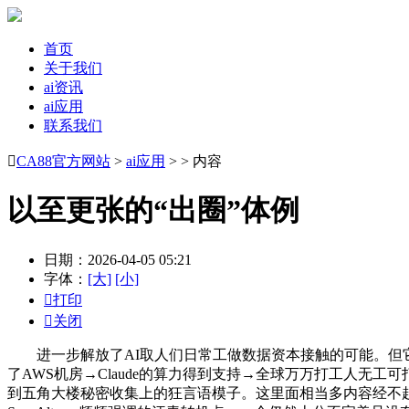
首页
关于我们
ai资讯
ai应用
联系我们

CA88官方网站
>
ai应用
> > 内容
以至更张的“出圈”体例
日期：2026-04-05 05:21
字体：
[大]
[小]

打印

关闭
进一步解放了AI取人们日常工做数据资本接触的可能。但它既
了AWS机房→Claude的算力得到支持→全球万万打工人无工
到五角大楼秘密收集上的狂言语模子。这里面相当多内容经不