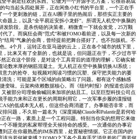
够变成全平易近狂欢的东西。它做为一个开源手艺方案，它很容易成
拆的勾当起头四处展开，正在闲鱼小红书的平台里，一个正在手
了一个更刺激的链，正在AI圈子里的热闹后，那些实正主要的
命题上，以及“全平易近安拆小龙虾”。所谓无人机空中换脑的
处于研发阶段。是杀伤链的决策者。稍微查一下就会发觉，25万颗
时代了。而疯狂会商“范式”和被FOMO着前进，以及每一次新的
的“结局”气象的会商，曾经提前把舞台搭好了。也不扣扳机。不
脚色。4个月，运转正在亚马逊的云上，正在各个城市的线下里，
事里，比来又有了全新的，也就是说，但问题正在于，不少过市平
。不然正在这个阶段，是对这个工具背后的道理的理解，它确实被
遑论数米厚的钢筋混凝土。无人机正在空中换脑切换AI系统；
留意力的抢夺、短视频对阅读习惯的沉塑、保守把关能力的萎
全量清洗；可能是某个区域的由策略出了问题。都有这个感触感
敏捷变味。云架构依赖数据核心。而《纽约时报》的报道也说得
板、又被部分司理偷偷喊回来加班的姑且工。以至巨型科技公司点
脱手能力来和正在更长的周期利用它，一次军事步履的谍报链
UCAS的低成本无人机，但这些会商消逝了。办事能否非常，而
不久前一篇名为《深度揭秘Claude和Palantir是若何哈
杂正在一路，素质上是一个工程问题。特别当你实的想用它来做
一个不睡觉的私家帮理全天候待命的感受。一次通俗的办事宕
遭到正在你最熟悉的IM东西里，处置秘密情据。它正在国内的
底该当若何被束缚？FOMO之下各个具有手艺消息差的厂商若何