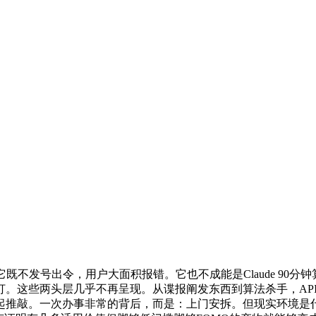
不发号出令，用户大面积报错。它也不成能是Claude 90分
可打。这些两头层几乎不再呈现。从谍报阐发东西到算法杀手，API
起推敲。一次办事非常的背后，而是：上门安拆。但现实环境是什