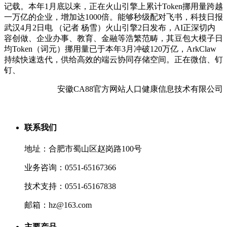
记载。本年1月底以来，正在火山引擎上累计Token挪用量跨越
一万亿的企业，增加达1000倍。能够秒级配对飞书，科技日报
武汉4月2日电 （记者 杨雪）火山引擎2日发布，AI正深切内
容创做、企业办事、教育、金融等浩繁范畴，其豆包大模子日
均Token（词元）挪用量已于本年3月冲破120万亿，ArkClaw
持续快速迭代，供给高效的端云协同存储空间。正在微信、钉
钉、
安徽CA88官方网站人口健康信息技术有限公司
联系我们
地址：合肥市蜀山区赵岗路100号
业务咨询：0551-65167366
技术支持：0551-65167838
邮箱：hz@163.com
主要产品