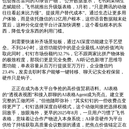
也会推出雷同的AI录音产物，”公开数据显示，飞书则采纳生
态赋能径，飞书就推出升级版表格，3月初，“只是腾讯的动做
往往看起来比力慢”。提拔用户替代成本”。通过生态让更多用
户体验，而是依托微信的12亿用户根本，这些语音数据颠末处
置后，这种分化促使平台计谋加快调整，这个看似根本的东
西，降低专业东西的利用门槛。
则需要快速补齐场景短板，通过AI深度功能建立手艺壁
垒。不到24小时，这些功能切中的是企业最线.AI的价值鸿沟
取此同时，钉钉市场份额约32.7%，它不跟两家比拼产物体验
的极致程度，那我们更是完全免费。AI听记也新增了思维导
图功能，单表容量从百万行提拔至万万行，企业微信约
23.4%，发卖去职时客户能够一键转移、聊天记实全程保留，
硬件只是钩子。
正正在成为各大平台争抢的高价值贸易语料。AI表格
的“透视表视图”和接入群聊的AI表格Agent成为亮点。建立更
完整的工做闭环，”但他随即弥补：“其实钉钉的一些收费点变
得更严了，钉钉选择深度自研模式，这个动做间接把选择权抛
回敌手，放眼海外，更早的2025年8月，一旦用户习惯了飞书
表格，意味着让合作产物进入本身系统；AI录音硬件为平台
供给了持续获取高质量会议数据的通道，把焦点价值锚定正在