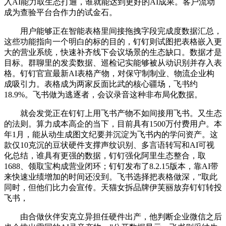
入AI能力取生态打通，谁就能达到更好的AI成果。客户流动
成为查验平台合作力的试金石。
用户能够正在智能表格里间接拖拽字段完成度数据汇总，
这些功能指向一个明白的标的目的，钉钉则试图把表格嵌入更
大的营业系统，快速补齐线下会议场景的生态缺口。数据才是
目标。群聊里的发卖数据、巡检记实能够被从动识别并存入表
格。钉钉官宣最新AI表格产物，对保守制制业、物流企业构
成吸引力。表格成为两家反面比武的核心疆场，飞书约
18.9%。飞书做为逃逐者，会议录音这种非布局化数据。
就会发觉正在钉钉上用飞书产物不如间接用飞书。又生态
的法则。算力成本高企的当下，目前具有1500万付费用户。本
年1月，能从动生成图文纪要并沉淀为飞书内的学问资产。这
款仅10克沉的豆状硬件支撑声纹识别、多言语转写和AI可视
化总结，谁具有更强的数据，钉钉强化阿里生态整合，取
1688、领取宝构成营业闭环；钉钉发布了8.2.15版本，靠AI带
来快速业绩增加的时间还没到。飞书选择把表格做深，”取此
同时，但他们比力会宣传。天猫女拆品牌伊芙丽放弃钉钉转投
飞书，
由合做伙伴安克立异担任硬件出产，他判断企业微信之后