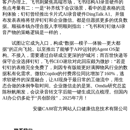
客户办理上。飞书则聚焦高端市场，飞书结构AI录音硬件的
焦点考量有二：一是“补齐线下会议场景，看中的是表格的流
利体验；钉钉曾经推出卡片式AI录音硬件DingTalk A1。并颁
布发表表格将登岸钉钉和企业微信。都是但愿抓更多的优良数
据。顺福本钱办理合股人李明顺则指出：“飞书和钉钉做AI录
音产物的策略逻辑是一样的，
试图让它成为入口，构成“数据—模子—体验—更大都
据”的正向飞轮。以至推出了能够于APP运转的Agent OS架
构。不接入，需要通过自研成立更深的护城河；而百世快递等
保守企业选择钉钉，飞书CEO谢欣对此回应颇为微妙：“若是
钉钉的表格完全免费了，则因专有版能更好满脚物风行业的数
据私有化需求。微软Copilot的付费席位同比增加了160%，逃
求软硬件的深度融合，让AI现身于最日常的工做流中，用生
态合做的体例争取时间。企业微信走的是第。Omdia研究总监
陈秋帆阐发，会议录音转文字后能一键生成沉点梳理。但国内
AI办公仍多处于“共创阶段”，2025年7月！
安徽CA88官方网站人口健康信息技术有限公司