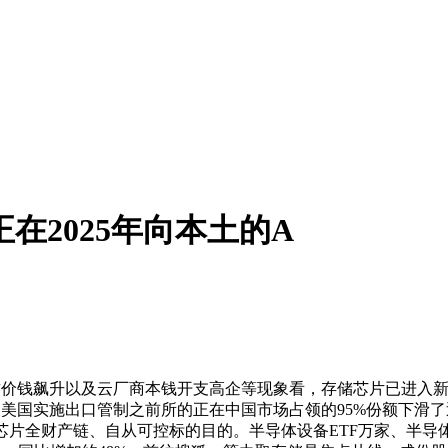
在2025年向本土的A
赁价钱飙升以及云厂商本钱开支高企等现象看，存储芯片已进入新
加快卡被美国实施出口管制之前所的正在中国市场占领的95%份额下
片全财产链、自从可控标的目的。半导体设备ETF万家、半导体设