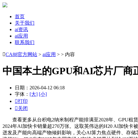
首页
关于我们
ai资讯
ai应用
联系我们

CA88官方网站
>
ai应用
> > 内容
中国本土的GPU和AI芯片厂商正
日期：2026-04-12 06:18
字体：
[大]
[小]

打印

关闭
查看更多从台积电2纳米制程产能排满至2028年、GPU租
2024年AI加快卡销量超270万张。这取英伟达的H20 AI
迸发及产能向高端产物倾斜影响，关心AI算力焦点硬件、存储芯