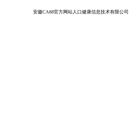
安徽CA88官方网站人口健康信息技术有限公司