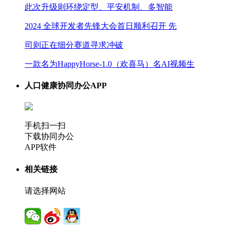
此次升级则环绕定型、平安机制、多智能
2024 全球开发者先锋大会首日顺利召开 先
司则正在细分赛道寻求冲破
一款名为HappyHorse-1.0（欢喜马）名AI视频生
人口健康协同办公APP
手机扫一扫
下载协同办公
APP软件
相关链接
请选择网站