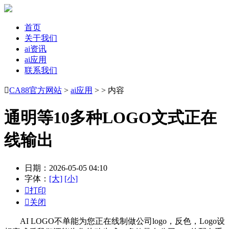
首页
关于我们
ai资讯
ai应用
联系我们

CA88官方网站
>
ai应用
> > 内容
通明等10多种LOGO文式正在
线输出
日期：2026-05-05 04:10
字体：
[大]
[小]

打印

关闭
AI LOGO不单能为您正在线制做公司logo，反色，Logo设