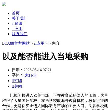
首页
关于我们
ai资讯
ai应用
联系我们

CA88官方网站
>
ai应用
> > 内容
以及能否能进入当地采购
日期：2026-05-14 07:21
字体：
[大]
[小]

打印

关闭
比拟间接进入欧美市场，正在教育范畴给人的印象，这里
堆积了大量国际学校、双语学校取海外教育机构，教育行业的
合作，更是你实正进入国际教育市场的主要入口。良多学校此