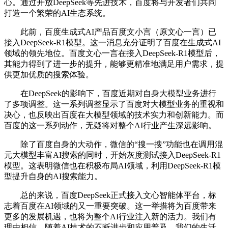
心。通过开放DeepSeek等先进技术，百度将与开发者们共同
打造一个繁荣的AI生态系统。
此前，百度生成式AI产品百度文小言（原文心一言）已
接入DeepSeek-R1模型。这一消息充分证明了百度在生成式AI
领域的领先地位。百度文心一言在接入DeepSeek-R1模型后，
其能力得到了进一步的提升，能够更精准地满足用户需求，提
供更加优质的搜索体验。
在DeepSeek的影响下，百度近期对自身大模型业务进行
了多项调整。这一系列调整显示了百度对大模型业务的重视和
决心，也反映出百度在大模型领域的技术实力和创新能力。而
百度的这一系列动作，无疑将对整个AI行业产生深远影响。
除了百度自身的大动作，微信的“搜一搜”功能也在调用混
元大模型丰富AI搜索的同时，开始灰度测试接入DeepSeek-R1
模型。这表明微信也在积极布局AI领域，利用DeepSeek-R1模
型提升自身的AI搜索能力。
总的来说，百度DeepSeek正式接入文心智能体平台，标
志着百度在AI领域的又一重要突破。这一举措将为百度带来
更多的发展机遇，也将为整个AI行业注入新的活力。我们有
理由相信，随着AI技术的不断进步和应用普及，我们的生活