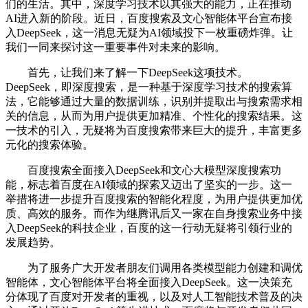
们的生活。其中，深度学习技术以其强大的能力，正在推动
AI进入新的阶段。近日，百度搜索及文心智能体平台宣布接
入DeepSeek，这一消息无疑为AI领域投下一枚重磅炸弹。让
我们一同来探讨这一重要事件对未来的影响。
首先，让我们来了解一下DeepSeek这项技术。
DeepSeek，即深度搜索，是一种基于深度学习技术的搜索算
法，它能够通过大量的数据训练，识别并提取出与搜索需求相
关的信息，从而为用户提供更加精准、个性化的搜索结果。这
一技术的引入，无疑将为百度搜索带来巨大的提升，丰富更多
元化的搜索体验。
百度搜索全面接入DeepSeek和文心大模型深度搜索功
能，标志着百度在AI领域的探索又迈出了坚实的一步。这一
举措将进一步提升百度搜索的智能化程度，为用户提供更加优
质、高效的服务。而作为继腾讯后又一家在自身搜索业务中接
入DeepSeek的科技企业，百度的这一行动无疑将引领行业的
发展趋势。
为了服务广大开发者朋友们调用各类模型能力创建和调优
智能体，文心智能体平台将全面接入DeepSeek。这一决策充
分体现了百度对开发者的重视，以及对人工智能技术普及的决