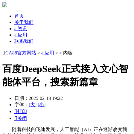
首页
关于我们
ai资讯
ai应用
联系我们

CA88官方网站
>
ai应用
> > 内容
百度DeepSeek正式接入文心智
能体平台，搜索新篇章
日期：2025-02-18 19:22
字体：
[大]
[小]

打印

关闭
随着科技的飞速发展，人工智能（AI）正在逐渐改变我