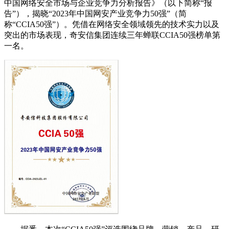
中国网络安全市场与企业竞争力分析报告》（以下简称“报
告”），揭晓“2023年中国网安产业竞争力50强”（简
称“CCIA50强”）。凭借在网络安全领域领先的技术实力以及
突出的市场表现，奇安信集团连续三年蝉联CCIA50强榜单第
一名。