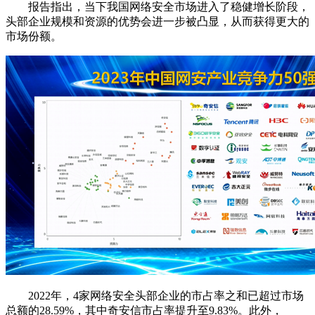
报告指出，当下我国网络安全市场进入了稳健增长阶段，
头部企业规模和资源的优势会进一步被凸显，从而获得更大的
市场份额。
2022年，4家网络安全头部企业的市占率之和已超过市场
总额的28.59%，其中奇安信市占率提升至9.83%。此外，