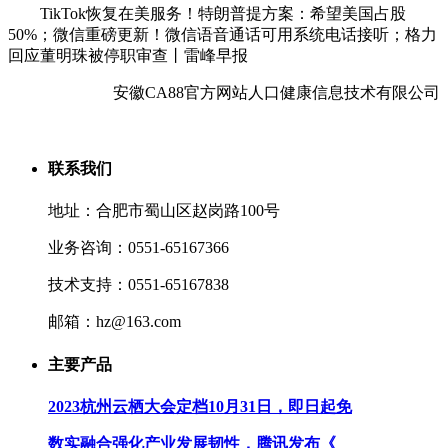
TikTok恢复在美服务！特朗普提方案：希望美国占股
50%；微信重磅更新！微信语音通话可用系统电话接听；格力
回应董明珠被停职审查丨雷峰早报
安徽CA88官方网站人口健康信息技术有限公司
联系我们
地址：合肥市蜀山区赵岗路100号
业务咨询：0551-65167366
技术支持：0551-65167838
邮箱：hz@163.com
主要产品
2023杭州云栖大会定档10月31日，即日起免
数实融合强化产业发展韧性，腾讯发布《