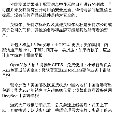
性能测试结果基于配置信息中显示的日期进行的测试，且
可能并未反映所有公开可用的安全更新。详情请参阅配置信息
披露。没有任何产品或组件是绝对安全的。
英特尔、英特尔标识以及其他英特尔商标是英特尔公司或
其子公司的商标。其他的名称和品牌可能是其他所有者的资
产。
豆包大模型1.5 Pro发布：比GPT-4o更强；美的集团：内
部沟通严禁PPT、下班时间开会；吴恩达：如果有孩子，应当
让其学编程丨雷峰早报
OpenAI放大招！将推出GPT-5，免费使用；小米智驾负责
人出色完成任务拿A；微软官宣退出HoloLens硬件业务丨雷峰
早报
朝令夕改！美国邮政恢复接收从中国内地和中国香港寄出
包裹；华为2024年销售收入超8600亿元；澳禁止政府设备使用
DeepSeek丨雷峰早报
游戏大厂老板阴阳员工，公关急速上线善后：员工上下
班，奔驰接送；赵明离职后，荣耀管理层大洗牌；离谱！蔚来