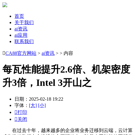
首页
关于我们
ai资讯
ai应用
联系我们

CA88官方网站
>
ai资讯
> > 内容
每瓦性能提升2.6倍、机架密度
升3倍，Intel 3开山之
日期：2025-02-18 19:22
字体：
[大]
[小]

打印

关闭
在过去十年，越来越多的企业将业务迁移到云端，云计算