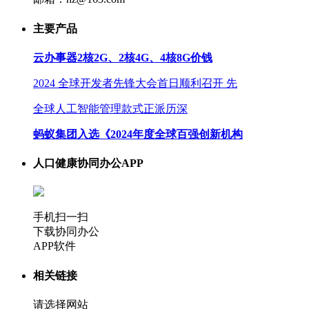
主要产品
云办事器2核2G、2核4G、4核8G价钱
2024 全球开发者先锋大会首日顺利召开 先
全球人工智能管理款式正派历深
蚂蚁集团入选《2024年度全球百强创新机构
人口健康协同办公APP
手机扫一扫
下载协同办公
APP软件
相关链接
请选择网站