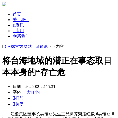
首页
关于我们
ai资讯
ai应用
联系我们

CA88官方网站
>
ai资讯
> > 内容
将台海地域的潜正在事态取日
本本身的“存亡危
日期：2026-02-22 15:31
字体：
[大]
[小]

打印

关闭
江源集团董事长吴镇明先生三兄弟齐聚走红毯 #吴镇明 #