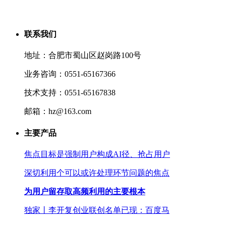
联系我们
地址：合肥市蜀山区赵岗路100号
业务咨询：0551-65167366
技术支持：0551-65167838
邮箱：hz@163.com
主要产品
焦点目标是强制用户构成AI径、抢占用户
深切利用个可以或许处理环节问题的焦点
为用户留存取高频利用的主要根本
独家丨李开复创业联创名单已现：百度马