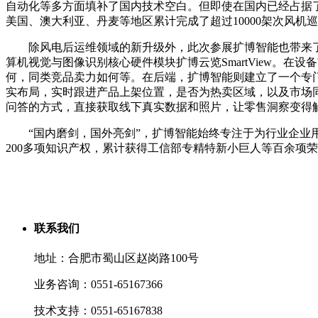
自动化等多方面填补了国内技术空白。但即使在国内已经占据
美国、澳大利亚、丹麦等地区累计完成了超过10000架次风机
除风电后运维领域的新升级外，此次参展扩博智能也带来了其
算机视觉与图像识别核心硬件模块扩博云览SmartView。
何，同类竞品卖力如何等。在后端，扩博智能则建立了一个专
实布局，实时跟进产品上架位置，是否为热卖区域，以及市场同类
问答的方式，直接获取线下真实数据和照片，让零售洞察变得触
“国内磨剑，国外亮剑”，扩博智能始终专注于为行业企业用
200多项知识产权，累计获得工信部专精特新小巨人等百余项荣誉
联系我们
地址：合肥市蜀山区赵岗路100号
业务咨询：0551-65167366
技术支持：0551-65167838