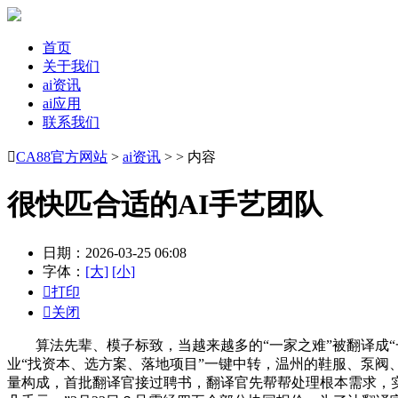
首页
关于我们
ai资讯
ai应用
联系我们

CA88官方网站
>
ai资讯
> > 内容
很快匹合适的AI手艺团队
日期：2026-03-25 06:08
字体：
[大]
[小]

打印

关闭
算法先辈、模子标致，当越来越多的“一家之难”被翻译成“一
业“找资本、选方案、落地项目”一键中转，温州的鞋服、泵
量构成，首批翻译官接过聘书，翻译官先帮帮处理根本需求，