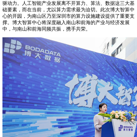
驱动力。人工智能产业发展离不开算力、算法、数据这三大基
础要素，而在当前，尤以算力需求最为迫切。此次博大智算中
心的开园，为南山区乃至深圳市的算力设施建设提供了重要支
撑。博大智算中心将深度融入南山和前海的产业与经济发展
中，与南山和前海同频共振，携手共荣。