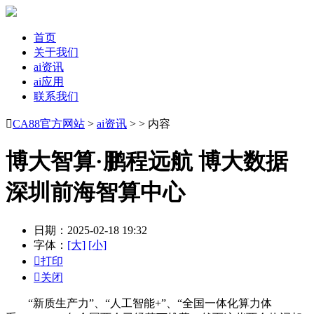
首页
关于我们
ai资讯
ai应用
联系我们

CA88官方网站
>
ai资讯
> > 内容
博大智算·鹏程远航 博大数据
深圳前海智算中心
日期：2025-02-18 19:32
字体：
[大]
[小]

打印

关闭
“新质生产力”、“人工智能+”、“全国一体化算力体