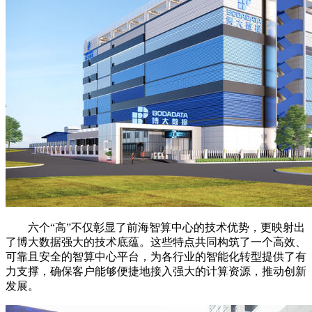
六个“高”不仅彰显了前海智算中心的技术优势，更映射出
了博大数据强大的技术底蕴。这些特点共同构筑了一个高效、
可靠且安全的智算中心平台，为各行业的智能化转型提供了有
力支撑，确保客户能够便捷地接入强大的计算资源，推动创新
发展。