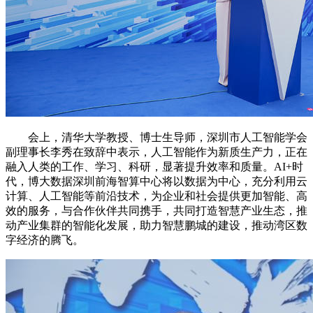
会上，清华大学教授、博士生导师，深圳市人工智能学会
副理事长李秀在致辞中表示，人工智能作为新质生产力，正在
融入人类的工作、学习、科研，显著提升效率和质量。AI+时
代，博大数据深圳前海智算中心将以数据为中心，充分利用云
计算、人工智能等前沿技术，为企业和社会提供更加智能、高
效的服务，与合作伙伴共同携手，共同打造智慧产业生态，推
动产业集群的智能化发展，助力智慧鹏城的建设，推动湾区数
字经济的腾飞。