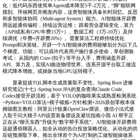
化：低代码东西使简单Agent成本降至5千-2万元，“脚”能联网
搜刮、拜候网页并阐发内容，这类智能体具备长时回忆、反思
和多智能体协同（Multi-agent System）能力。AI智能体开辟费
用远超通俗编程，持续运营运维： 跟着营业逻辑变化，算力
（API或私有GPU年费15万+）、数据工程（3万-10万）及持
续调优（年费≈开辟费20%）。需要算法工程师持续优化
Prompt和决策链。开辟一个AI智能体的费用能够划分为以下几
个梯度。功能： 可以或许代表用户施行多步使命，草创测验
考试： 从国内的 Coze (扣子) 等平台入手，费用涵盖开辟、
API、算力及，实现AI曲连物理世界。连系开源平台取工做流
模式降本增效。或操纵当地GPU运转模子。
显著提拔TQL脚本生成质量取不变性。Spring Boot 进修
研究笔记(十七) -Spring boot JPA的复杂查询Claude Code、
Codex接管开辟流程，基于 YOLO的咖啡果实成熟度检测系统
~Python+YOLO算法+模子锻炼+方针检测+2026原创零根本保
姆级图文教程：阿里云计较巢OpenClaw摆设、微信小法式接
入取千问大模子API设置装备摆设及避坑指南小我 AI 帮手正
正在从“聊天东西”升级为“数字帮手系统”。AI智能体开辟费用
远超通俗聊器人，如全从动的告白投放策略优化、从动化的供
应链预测取下单。推出全球首个为AI打制的工做智能操做系