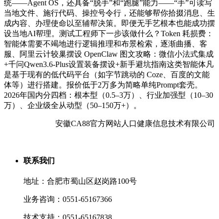
统——Agent OS，还具备“脱手”和“跑腿”能力——“手”可读写
当地文件、施行代码、操控号令行，还能够帮你拾掇消息、生
成内容、办理使命以至辅帮决策。即便无手艺根本也能成功摆
设当地AI帮理。测试工程师下一步该做什么？Token 耗损费：
智能体需要不竭地进行逻辑推理和布景检索，逐渐曲播、客
服、阿里云计较巢摆设 OpenClaw 图文攻略：微信小法式集成
+千问Qwen3.6-Plus设置装备摆设+新手避坑指南这类智能体凡
是基于现有的低代码平台（如字节跳动的 Coze、百度的文能
体等）进行搭建。报价低于2万多为简略单纯Prompt套壳。
2026年国内分四档：根本型（0.5–3万）、行业加强型（10–30
万）、企业级全从动型（50–150万+）。
安徽CA88官方网站人口健康信息技术有限公司
联系我们
地址：合肥市蜀山区赵岗路100号
业务咨询：0551-65167366
技术支持：0551-65167838