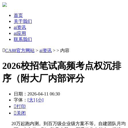
首页
关于我们
ai资讯
ai应用
联系我们

CA88官方网站
>
ai资讯
> > 内容
2026校招笔试高频考点权沉排
序（附大厂内部评分
日期：2026-04-11 06:30
字体：
[大]
[小]

打印

关闭
20万起跑内测。到百万级企业级方案不等。自建团队月均