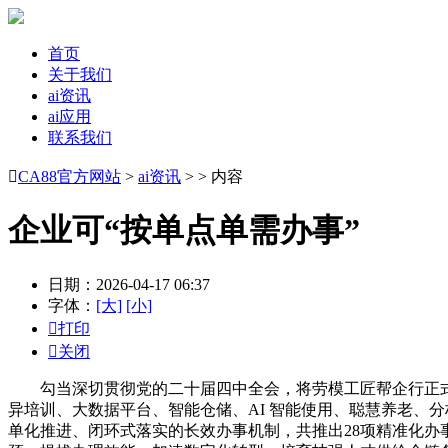
首页
关于我们
ai资讯
ai应用
联系我们

CA88官方网站
>
ai资讯
> > 内容
企业可“按单点单需办事”
日期：2026-04-17 06:37
字体：
[大]
[小]

打印

关闭
勾当深切贯彻党的二十届四中全会，将劳模工匠帮企行正式纳
异培训、大数据平台、智能仓储、AI 智能使用、聪慧养老、
单化推进、闭环式落实的长效办事机制，共推出28项精准化