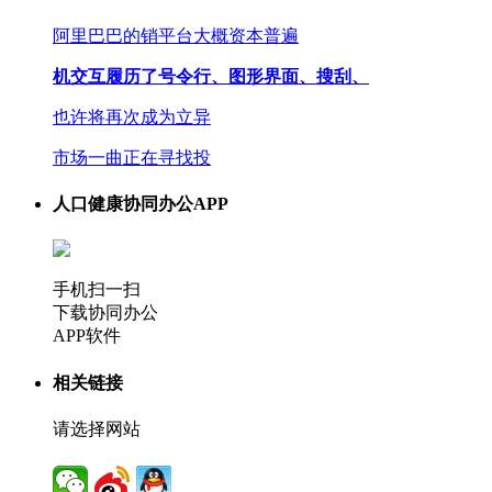
阿里巴巴的销平台大概资本普遍
机交互履历了号令行、图形界面、搜刮、
也许将再次成为立异
市场一曲正在寻找投
人口健康协同办公APP
手机扫一扫
下载协同办公
APP软件
相关链接
请选择网站