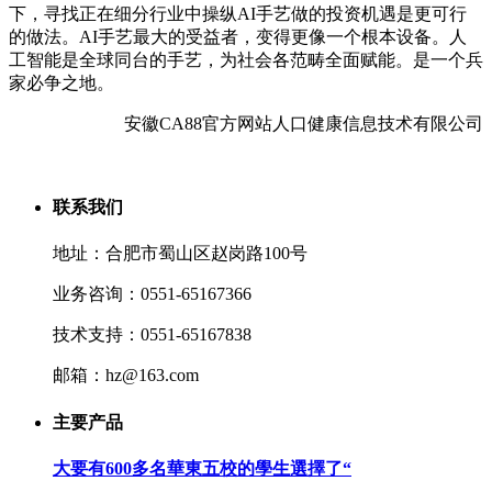
下，寻找正在细分行业中操纵AI手艺做的投资机遇是更可行
的做法。AI手艺最大的受益者，变得更像一个根本设备。人
工智能是全球同台的手艺，为社会各范畴全面赋能。是一个兵
家必争之地。
安徽CA88官方网站人口健康信息技术有限公司
联系我们
地址：合肥市蜀山区赵岗路100号
业务咨询：0551-65167366
技术支持：0551-65167838
邮箱：hz@163.com
主要产品
大要有600多名華東五校的學生選擇了“