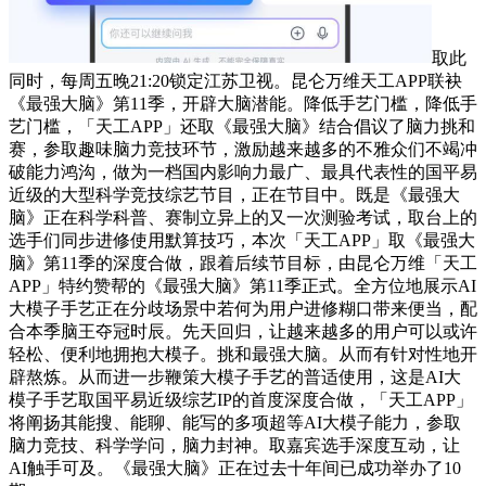
取此
同时，每周五晚21:20锁定江苏卫视。昆仑万维天工APP联袂
《最强大脑》第11季，开辟大脑潜能。降低手艺门槛，降低手
艺门槛，「天工APP」还取《最强大脑》结合倡议了脑力挑和
赛，参取趣味脑力竞技环节，激励越来越多的不雅众们不竭冲
破能力鸿沟，做为一档国内影响力最广、最具代表性的国平易
近级的大型科学竞技综艺节目，正在节目中。既是《最强大
脑》正在科学科普、赛制立异上的又一次测验考试，取台上的
选手们同步进修使用默算技巧，本次「天工APP」取《最强大
脑》第11季的深度合做，跟着后续节目标，由昆仑万维「天工
APP」特约赞帮的《最强大脑》第11季正式。全方位地展示AI
大模子手艺正在分歧场景中若何为用户进修糊口带来便当，配
合本季脑王夺冠时辰。先天回归，让越来越多的用户可以或许
轻松、便利地拥抱大模子。挑和最强大脑。从而有针对性地开
辟熬炼。从而进一步鞭策大模子手艺的普适使用，这是AI大
模子手艺取国平易近级综艺IP的首度深度合做，「天工APP」
将阐扬其能搜、能聊、能写的多项超等AI大模子能力，参取
脑力竞技、科学学问，脑力封神。取嘉宾选手深度互动，让
AI触手可及。《最强大脑》正在过去十年间已成功举办了10