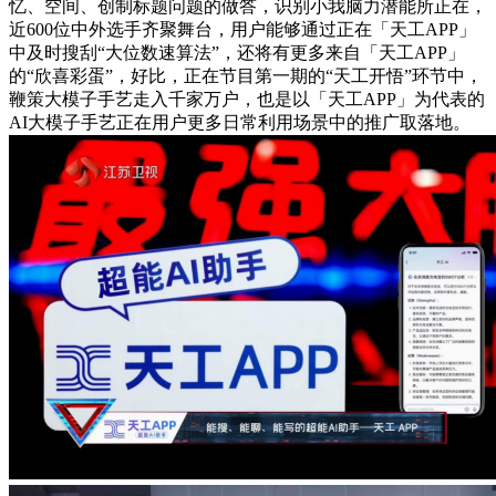
忆、空间、创制标题问题的做答，识别小我脑力潜能所正在，
近600位中外选手齐聚舞台，用户能够通过正在「天工APP」
中及时搜刮“大位数速算法”，还将有更多来自「天工APP」
的“欣喜彩蛋”，好比，正在节目第一期的“天工开悟”环节中，
鞭策大模子手艺走入千家万户，也是以「天工APP」为代表的
AI大模子手艺正在用户更多日常利用场景中的推广取落地。