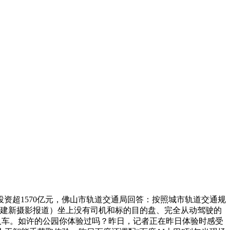
资超1570亿元，佛山市轨道交通局回答：按照城市轨道交通规
杜建新摄影报道）坐上没有司机和标的目的盘、完全从动驾驶的
无人车。如许的公园你体验过吗？昨日，记者正在昨日体验时感受