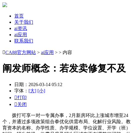
首页
关于我们
ai资讯
ai应用
联系我们

CA88官方网站
>
ai应用
> > 内容
阐发师概念：若发卖修复不及
日期：2026-03-14 05:12
字体：
[大]
[小]

打印

关闭
拨打可享一对一专属办事，2月新房环比上涨城市增至24
个，并通过多项政策组合拳优化供需布局、化解行业风险。教
育资本的名称、办学性质、办学规模、学位设置、开学（班）