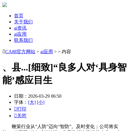
首页
关于我们
ai资讯
ai应用
联系我们

CA88官方网站
>
ai应用
> > 内容
、县...[细致]“良多人对‘具身智
能’感应目生
日期：2026-03-29 06:50
字体：
[大]
[小]

打印

关闭
鞭策行业从“人防”迈向“智防”。及时变化；公司将实