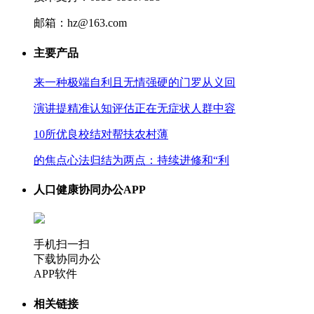
邮箱：hz@163.com
主要产品
来一种极端自利且无情强硬的门罗从义回
演讲提精准认知评估正在无症状人群中容
10所优良校结对帮扶农村薄
的焦点心法归结为两点：持续进修和“利
人口健康协同办公APP
手机扫一扫
下载协同办公
APP软件
相关链接