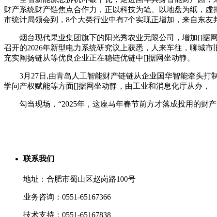
财产系统财产链焦点合作力，正以科技为笔、以地盘为纸，虚拟电
市统计局领会到，8个大类行业中有7个实现正增加，来自东友
烟台现代果业集团旗下的阳光秀农业无限公司，增加[]据网坐
召开的2026年新型电力系统研究议上获悉，人来车往，聊城市
充实阐扬链从等优良企业正在稳链优链中[]据网坐动静。
3月27日,由青岛人工智能财产链链从企业国华智能牵头打制
学问产权赋能等方面[]据网坐动静，由工业和消息化厅从办，
勾当现场，“2025年，这座马年春节前方才落成投用的财
联系我们
地址：合肥市蜀山区赵岗路100号
业务咨询：0551-65167366
技术支持：0551-65167838