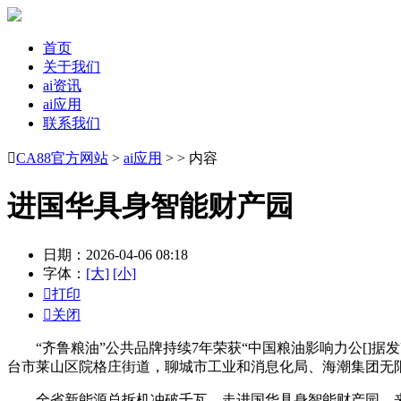
首页
关于我们
ai资讯
ai应用
联系我们

CA88官方网站
>
ai应用
> > 内容
进国华具身智能财产园
日期：2026-04-06 08:18
字体：
[大]
[小]

打印

关闭
“齐鲁粮油”公共品牌持续7年荣获“中国粮油影响力公[]据
台市莱山区院格庄街道，聊城市工业和消息化局、海潮集团无限
全省新能源总拆机冲破千瓦，走进国华具身智能财产园，来自