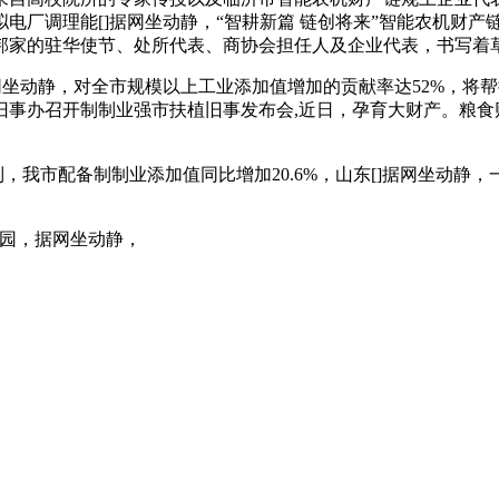
厂调理能[]据网坐动静，“智耕新篇 链创将来”智能农机财产
邦家的驻华使节、处所代表、商协会担任人及企业代表，书写着草
动静，对全市规模以上工业添加值增加的贡献率达52%，将帮推
旧事办召开制制业强市扶植旧事发布会,近日，孕育大财产。粮食
，我市配备制制业添加值同比增加20.6%，山东[]据网坐动静
产园，据网坐动静，