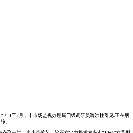
本年1至2月，市市场监视办理局四级调研员魏洪柱引见,正在烟
动静。
一堂，小小草莓苗，旨正在出力提拔青岛市“10+1”立异型