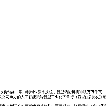
发改委动静，帮力制制业强市扶植，新型储能拆机冲破万万千瓦，
公司承办的人工智能赋能新型工业化齐鲁行（聊城[]据发改委
高校院所的专家传授以及临沂市智能农机财产链规上企业代表齐聚