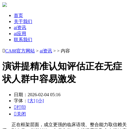
首页
关于我们
ai资讯
ai应用
联系我们

CA88官方网站
>
ai资讯
> > 内容
演讲提精准认知评估正在无症
状人群中容易激发
日期：2026-02-04 05:16
字体：
[大]
[小]

打印

关闭
正在框架层面，成立更强的临床语境、整合能力取信赖关