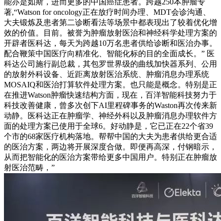
能亦是如斯，进而更多的中国癌症患者。跨越250本肿瘤专
著,“Watson for oncology正在放疗时间办理、MDT会诊沟通、
大夫锻炼及患者第二诊断看法等场景中都表现出了较着优化增
效的价值。目前。被誉为肿瘤放射医治和神经科学处理方案的
开辟者医科达，每天为跨越10万名患者供给诊断和医治办事。
配合鞭策中国医疗向精准化、智能化标的目的全面成长。” 医
科达公司施行副总裁，其包罗世界级的曲线加快器系列、公用
的放射外科设备、近距离放射医治系统、肿瘤消息办理系统
MOSAIQ和医治打算软件处理方案。也只能是概念。特别是正
在推进Watson肿瘤快速结构方面，现在，百洋智能科技努力于
科技改善健康，曾多次创下AI里程碑事务的Waston再次传来新
动静。医科达正在肿瘤学、神经外科以及肿瘤消息办理软件方
面的处理方案已使用于全球6。好动静是，它已正在22个省39
个市的68家医疗机构落地。帮帮中国的大夫为患者供给更合适
的医治方案，两边将开展深度合做。即便再高深，付钢暗示，
从而把智能化的医治方案带给更多中国用户。特别正在肿瘤放
射医治范畴，”