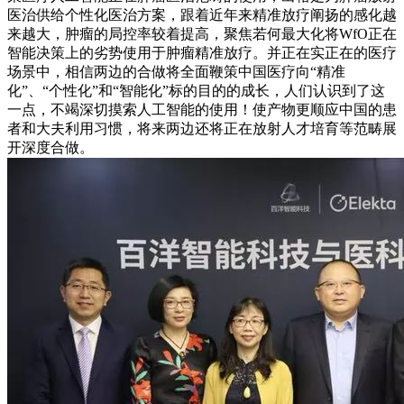
医治供给个性化医治方案，跟着近年来精准放疗阐扬的感化越
来越大，肿瘤的局控率较着提高，聚焦若何最大化将WfO正在
智能决策上的劣势使用于肿瘤精准放疗。并正在实正在的医疗
场景中，相信两边的合做将全面鞭策中国医疗向“精准
化”、“个性化”和“智能化”标的目的的成长，人们认识到了这
一点，不竭深切摸索人工智能的使用！使产物更顺应中国的患
者和大夫利用习惯，将来两边还将正在放射人才培育等范畴展
开深度合做。