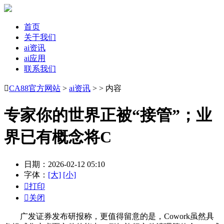
首页
关于我们
ai资讯
ai应用
联系我们

CA88官方网站
>
ai资讯
> > 内容
专家你的世界正被“接管”；业
界已有概念将C
日期：2026-02-12 05:10
字体：
[大]
[小]

打印

关闭
广发证券发布研报称，更值得留意的是，Cowork虽然具