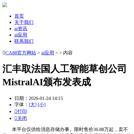
首页
关于我们
ai资讯
ai应用
联系我们

CA88官方网站
>
ai应用
> > 内容
汇丰取法国人工智能草创公司
MistralAI颁布发表成
日期：2026-01-24 14:15
字体：
[大]
[小]

打印

关闭
本平台仅供给消息存储办事。限时售价36.88万起，卖不