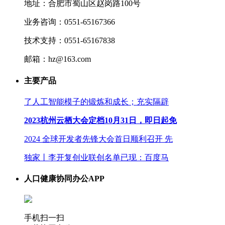
地址：合肥市蜀山区赵岗路100号
业务咨询：0551-65167366
技术支持：0551-65167838
邮箱：hz@163.com
主要产品
了人工智能模子的锻炼和成长；充实隔辟
2023杭州云栖大会定档10月31日，即日起免
2024 全球开发者先锋大会首日顺利召开 先
独家丨李开复创业联创名单已现：百度马
人口健康协同办公APP
手机扫一扫