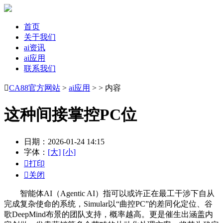
首页
关于我们
ai资讯
ai应用
联系我们

CA88官方网站
>
ai应用
> > 内容
这种间接掌控PC位
日期：2026-01-24 14:15
字体：
[大]
[小]

打印

关闭
智能体AI（Agentic AI）指可以或许正在最工干涉下自从
完成复杂使命的系统，Simular以“曲控PC”的差同化定位、谷
歌DeepMind布景的团队支持，概率越高。更是催生出涵盖内