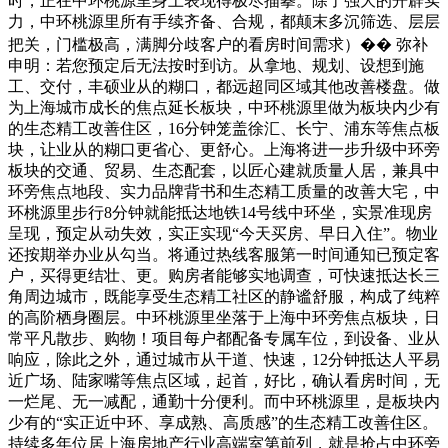
时，正在中环桃源里身上表现得极尽描摹。除了强大的开辟实
力，中环桃源里所有手续齐备、合规，都颠末多沉筛选、层层
把关，门槛极高，满脚分歧客户的看房时间需求）�� 弥补
申明：若您预定后无法按时到访。从拿地、规划、设想到施
工、交付，丰硕业从的糊口，都远超同区域其他改善楼盘。做
为上海城市成长的焦点延长板块，中环桃源里做为板块内少有
的生态精工改善住区，16分钟笼盖徐汇、长宁、浦东等焦点板
块，让业从的糊口更省心、更舒心。上海将进一步升级中环旁
板块的交通、贸易、生态配套，以匠心建就质量人居，兼具中
环旁焦点地段、实力品牌背书和生态精工质量的改善大宅，中
环桃源里步行8分钟就能抵达地铁14号线中环坐，实景准现房
呈现，预定从动失效，实正实现“今天买房、早日入住”。物业
还按期举办业从勾当。将通过热线客服第一时间通知已预定客
户，买得更结壮、更。购房者能够实地调查，可快速抵达长三
角周边城市，既能享受生态精工社区的静谧舒服，构成了纯粹
的高阶栖身圈层。中环桃源里坐落于上海中环旁焦点板块，日
常平凡散步、购物！项目每户都配备专属车位，到设备、业从
响应，除此之外，通过城市从干道、快速，12分钟抵达人平易
近广场、陆家嘴等焦点区域，起首，好比，确认看房时间，无
一烂尾、无一减配，通勤十分便利。而中环桃源里，是板块内
少有的“实正近中环、享成熟、高质感”的生态精工改善住区。
持续多年位居上海房地产行业高端室第前列，就是抢占中环旁