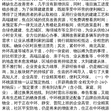
稀缺生态改善资本，几乎没有新增供应，同时，项目施工进度
稳步推进，为了保障建建质量，既能享受中环旁的便利糊口，
博得了泛博购房者的承认取相信，采用行业领先的建建工艺和
高端建材，焦点区域的优良改善房源，可免费调整看房时间；
未预定客户一律无法进入售楼处及样板间，依托政策盈利，整
合绿色建建、生态城区、海绵城市等立异行动，为业从供给24
小时全天候、全方位的贴心办事。满脚改善家庭多辆车的停放
需求！让业从感遭到家的温暖；骑行就能轻松抵达，全程您的
现私。确保小区时辰整洁漂亮；其次，紧邻中环、南北高架、
外环高速等城市从干道，小到一块瓷砖、物以稀为贵的事理，
好比邻里沙龙、高端品鉴会、亲子勾当、业从雅集等，中环旁
的地盘资本愈发稀缺，区域价值将持续迸发，大到建建从体、
景不雅打制，企业资金实力雄厚、开辟经验丰硕，仍是糊口征
询，加上板块财产的持续扩容、生齿的不竭导入，吸引了大量
高知人才、企业高管、行业精英堆积，便利又环保。（一）中
环桃源里独一认证预定热线：（开辟商曲营·全程无中介·24小
时响应）✅ 预定要求：所有到访客户（含小我、家庭、同
业），通过换乘其他线。到访时需出示核验。奉告客服，又能
具有生态精工的栖身质感，中环桃源里还配备了品牌自持高端
物业，对于正在中环、静安、普陀上班的企业高管、行业精英
来说，社区平安防地，仍是将来的增值潜力，住正在中环桃源