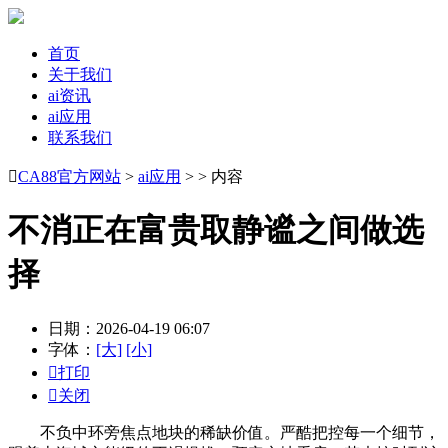
首页
关于我们
ai资讯
ai应用
联系我们

CA88官方网站
>
ai应用
> > 内容
不消正在富贵取静谧之间做选
择
日期：2026-04-19 06:07
字体：
[大]
[小]

打印

关闭
不负中环旁焦点地块的稀缺价值。严酷把控每一个细节，