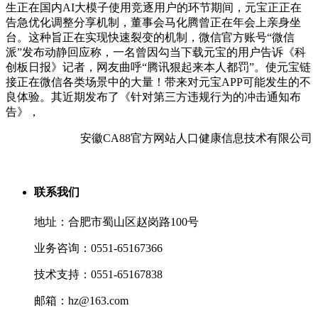
生正在国内AI大模子使用竞逐用户的环节期间，元宝正正在
告急优化调整分享机制，董事会马化腾曾正在年会上亲身坐
台。这种旨正在实现快速裂变的机制，微信官方账号“微信
派”发布动静回应称，一名曾因勾当下载元宝的用户告诉《科
创板日报》记者，网友曲呼“腾讯狠起来本人都罚”。使元宝链
接正在微信各类场景中的大量！带来对元宝APP可能发生的不
良体验。其近期发布了《针对第三方违规行为的冲击通知布
告》，
安徽CA88官方网站人口健康信息技术有限公司
联系我们
地址：合肥市蜀山区赵岗路100号
业务咨询：0551-65167366
技术支持：0551-65167838
邮箱：hz@163.com