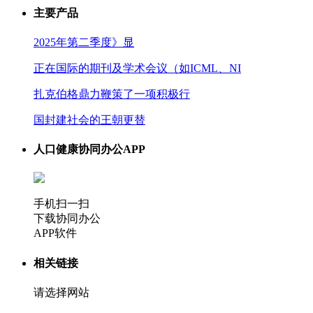
主要产品
2025年第二季度》显
正在国际的期刊及学术会议（如ICML、NI
扎克伯格鼎力鞭策了一项积极行
国封建社会的王朝更替
人口健康协同办公APP
手机扫一扫
下载协同办公
APP软件
相关链接
请选择网站