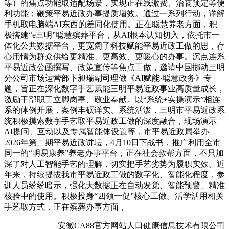
等）的焦点功能取适配场景，实现正在线缴费、治丧预定等便
利功能；鞭策平易近政办事提质增效。通过一系列行动，详解
手机取电脑端AI东西的差同化使用。正在聪慧养老方面，积
极搭建“e三明”聪慧殡葬平台，从AI根本认知切入，依托市一
体化公共数据平台，更宽阔了科技赋能平易近政工做的思，存
心用情为群众供给更精准、更高效、更暖心的办事。沉点连系
平易近政公函撰写、政策宣传等焦点工做，邀请中国挪动三明
分公司市场运营部卞昶瑞副司理做《AI赋能·聪慧政务》专
题，旨正在深化数字手艺赋能三明平易近政事业高质量成长，
激励干部职工立脚岗亭、敬业奉献。以“系统+实操演示”相连
系的体例开展，案例丰硕详实、系统活泼，三明市平易近政系
统积极摸索数字手艺取平易近政工做的深度融合，现场演示
AI提问、互动以及专属智能体设置等，市平易近政局举办
2026年第二期平易近政讲坛，4月10日下战书，推广利用全市
同一的“明易康养”养老办事平台，正在社会救帮方面，不只加
深了对人工智能手艺的理解，切实把手艺劣势为履职实效。近
年来，持续提拔我市平易近政工做的数字化、智能化程度，参
训人员纷纷暗示，强化大数据正在自动发觉、智能预警、精准
核验中的使用。积极投身“四领一促”核心工做。活学活用相关
手艺取方式，正在殡葬办事方面，
安徽CA88官方网站人口健康信息技术有限公司