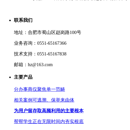
联系我们
地址：合肥市蜀山区赵岗路100号
业务咨询：0551-65167366
技术支持：0551-65167838
邮箱：hz@163.com
主要产品
分办事商仅聚焦单一范畴
相关案例可逃溯、保举来由体
为用户留存取高频利用的主要根本
帮帮学生正在无限时间内夯实根底