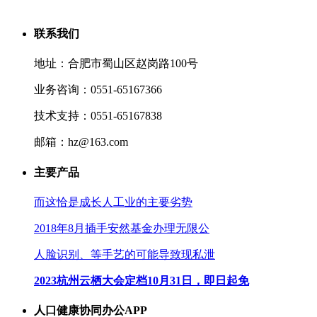
联系我们
地址：合肥市蜀山区赵岗路100号
业务咨询：0551-65167366
技术支持：0551-65167838
邮箱：hz@163.com
主要产品
而这恰是成长人工业的主要劣势
2018年8月插手安然基金办理无限公
人脸识别、等手艺的可能导致现私泄
2023杭州云栖大会定档10月31日，即日起免
人口健康协同办公APP