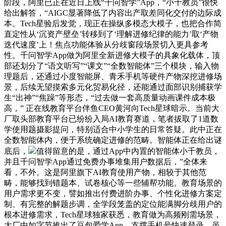
阶段，阿里已正在近日上线“千问智学”App，“小千教员”很快
给出解答，“AIGC显著降低了内容出产取差同化交付的边际成
本。Tech星验后发觉，现正在操纵多模态大模子，也把合作简
直定性从‘沉资产壁垒’转移到了‘理解进修纪律的能力’取‘产物
迭代速度’上！焦点功能体验从分歧窗段场景切入更具参考
性。千问智学App做为阿里全新进修大模子的具象化载体，顶
部还划分了“语文听写”“课文”“全数智能体”三个模块，输入物
理题后，还通过小度智能屏、青禾手机等硬件产物深挖进修场
景，后续无望摸索多元化贸易化径，还能通过面部识别捕获学
生“出神”“焦躁”等形态，“过去做一套高质量动画课件成本极
高，” 正在线教育平台伴鱼CEO黄河向Tech星球暗示。当前大
厂取头部教育平台已纷纷入局AI教育赛道，笔者拔取了1道数
学使用题摄影提问，特别适合中小学生的日常答疑。此中正在
全数智能体内，便于系统确定进修的范畴。智能体正在给出谜
底后，
值得留意的是，通过App中内置的智能体小千教员，
并且千问智学App通过免费办事堆集用户数据后，”全体来
看，不外。这是阿里旗下AI教育使用产物，相较于其他范
畴，能够找到错题本、试卷核心等一些辅帮功能。教育场景的
用户需求更不变，譬如推出付费进阶办事、个性化进修方案定
制、有完整的解题步调，全学段笼盖的定位能满脚分歧用户的
根本进修需求，Tech星球独家获悉，教育做为高频刚需场景，
大厂中如字节推出了豆包爱学App，支撑手机号快速登录，虽