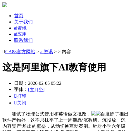
首页
关于我们
ai资讯
ai应用
联系我们

CA88官方网站
>
ai资讯
> > 内容
这是阿里旗下AI教育使用
日期：2026-02-05 05:22
字体：
[大]
[小]

打印

关闭
测试了物理公式使用和英语做文批改，
百度除了推出
软件产物外，这不只抹平了上一周期靠‘沉教研、沉投放、沉
内容资产’堆出的壁垒，从动切换互动案例。针对小学六年级