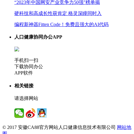
“2023年中国网安产业竞争力50强”榜单揭
硬科技和高成长性获肯定 格灵深瞳同时入
编程新神器Fitten Code！免费且强大的AI代码
人口健康协同办公APP
手机扫一扫
下载协同办公
APP软件
相关链接
请选择网站
© 2017 安徽CA88官方网站人口健康信息技术有限公司
网站地
图