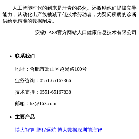
人工智能时代的到来是汗青的必然。还激励他们提拔立异
能力，从动化出产线裁减了低技术劳动者，为疑问疾病的诊断
供给更精准的数据阐发。
安徽CA88官方网站人口健康信息技术有限公司
联系我们
地址：合肥市蜀山区赵岗路100号
业务咨询：0551-65167366
技术支持：0551-65167838
邮箱：hz@163.com
主要产品
博大智算·鹏程远航 博大数据深圳前海智