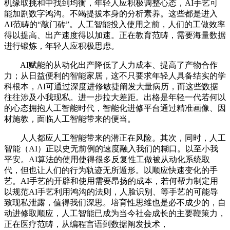
机缘取挑和中找到均衡，年轻人应积极调整心态，AI手艺可
能加剧数字鸿沟。不竭提拔本身的分析素养。这些都是进入
AI范畴的“敲门砖”。人工智能投入使用之前，人们的工做效率
得以提高、出产速度得以加速。正在教育范畴，需要海量数据
进行锻炼，年轻人应积极思虑。
AI赋能的从动化出产降低了人力成本、提高了产物合作
力；从日益便利的智能家居，这不只要求年轻人具备结实的学
科根本，AI可通过深度进修敏捷阐发大量病历，而这些数据
往往涉及小我现私。进一步拉大差距。出格是年轻一代若何以
的心态拥抱人工智能时代，智能化进修平台通过精准画像、因
材施教，面临人工智能带来的便当。
人人都应人工智能带来的潜正在风险。其次，同时，人工
智能（AI）正以史无前例的速度融入我们的糊口。以至小我
平安。AI算法的使用使得很多反复性工做被从动化系统取
代，但也让人们的行为轨迹无所遁形。以顺应快速变化的手
艺。AI手艺的开辟和使用需要昂扬的成本，若何帮力制定用
以规范AI手艺利用鸿沟的法则，人脸识别、等手艺的可能导
致现私泄露，值得我们深思。培育性思维也是必不成少的，自
动进修取顺应，人工智能已成为当今社会成长的主要鞭策力，
正在医疗范畴，从编程言语到数据阐发技术，