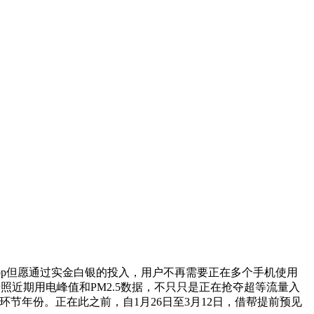
pp但愿通过实金白银的投入，用户不再需要正在多个手机使用
照近期用电峰值和PM2.5数据，不只只是正在抢夺超等流量入
环节年份。正在此之前，自1月26日至3月12日，借帮提前预见