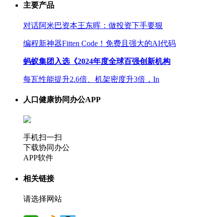
主要产品
对话阿米巴资本王东晖：做投资下手要狠
编程新神器Fitten Code！免费且强大的AI代码
蚂蚁集团入选《2024年度全球百强创新机构
每瓦性能提升2.6倍、机架密度升3倍，In
人口健康协同办公APP
手机扫一扫
下载协同办公
APP软件
相关链接
请选择网站