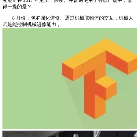
究能正在 2017 年更上一层楼。并普遍使用于谷歌产物中，值
得一提的是？
8 月份，包罗强化进修、通过机械取物体的交互，机械人
若是能控制机械进修能力，