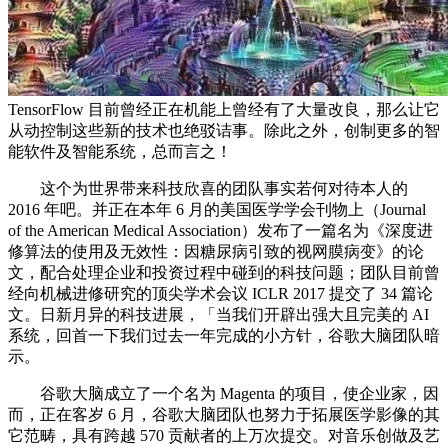
TensorFlow 目前曾经正在机能上曾经有了大量改良，那么让它
从动控制这些新的技术也绝驳诘事。除此之外，创制更多的智
能软件及智能系统，总而言之！
这个为世界带来科技欣喜的团队事实若何对待本人的
2016 年吧。并正在本年 6 月的美国医学学会刊物上（Journal
of the American Medical Association）发布了一篇名为《深度进
修算法的使用及无效性：因糖尿病引致的视网膜病变》的论
文，配合处理企业和投资过程中碰到的科技问题；团队目前曾
经向机械进修研究的顶尖学术会议 ICLR 2017 提交了 34 篇论
文。日新月异的科技进展，「当我们开辟出强大且完美的 AI
系统，回首一下我们过去一年完成的小方针，谷歌大脑团队暗
示。
谷歌大脑成立了一个名为 Magenta 的项目，使企业家，因
而，正在客岁 6 月，谷歌大脑团队也努力于拓展医学影像的其
它范畴，具有跨越 570 贡献者的上万次提交。对音乐创做及艺