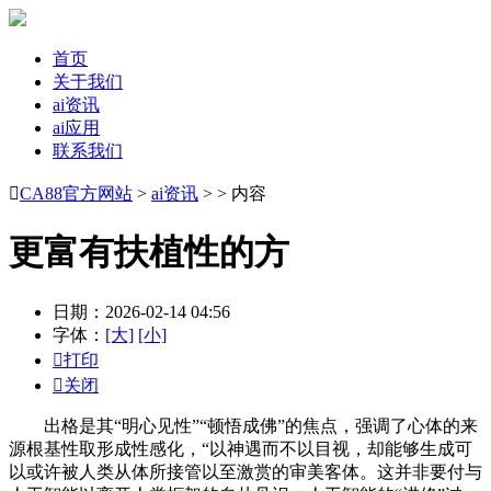
首页
关于我们
ai资讯
ai应用
联系我们

CA88官方网站
>
ai资讯
> > 内容
更富有扶植性的方
日期：2026-02-14 04:56
字体：
[大]
[小]

打印

关闭
出格是其“明心见性”“顿悟成佛”的焦点，强调了心体的来
源根基性取形成性感化，“以神遇而不以目视，却能够生成可
以或许被人类从体所接管以至激赏的审美客体。这并非要付与