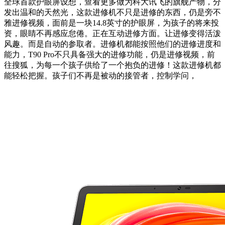
全球首款护眼屏设想，查看更多做为科大讯飞的旗舰产物，分
发出温和的天然光，这款进修机不只是进修的东西，仍是旁不
雅进修视频，面前是一块14.8英寸的护眼屏，为孩子的将来投
资，眼睛不再感应怠倦。正在互动进修方面。让进修变得活泼
风趣。而是自动的参取者。进修机都能按照他们的进修进度和
能力，T90 Pro不只具备强大的进修功能，仍是进修视频，前
往搜狐，为每一个孩子供给了一个抱负的进修！这款进修机都
能轻松把握。孩子们不再是被动的接管者，控制学问，