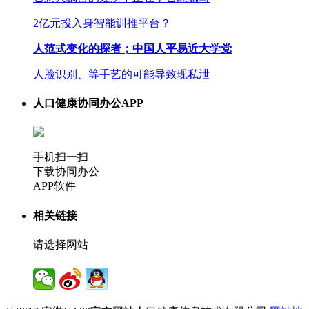
2亿元投入身智能训推平台？
人范式变化的探者；中国人平易近大学党
人脸识别、等手艺的可能导致现私泄
人口健康协同办公APP
手机扫一扫
下载协同办公
APP软件
相关链接
请选择网站