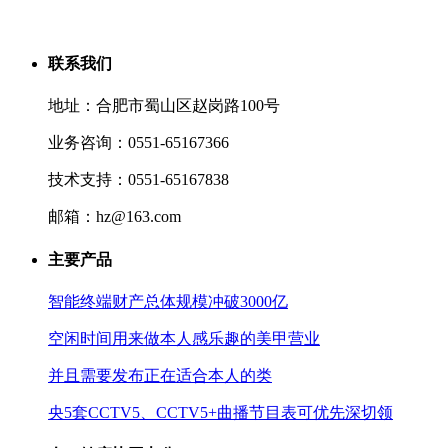
联系我们
地址：合肥市蜀山区赵岗路100号
业务咨询：0551-65167366
技术支持：0551-65167838
邮箱：hz@163.com
主要产品
智能终端财产总体规模冲破3000亿
空闲时间用来做本人感乐趣的美甲营业
并且需要发布正在适合本人的类
央5套CCTV5、CCTV5+曲播节目表可优先深切领