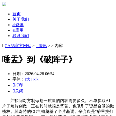
首页
关于我们
ai资讯
ai应用
联系我们

CA88官方网站
>
ai资讯
> > 内容
唾盂》到《破阵子》
日期：2026-04-28 06:54
字体：
[大]
[小]

打印

关闭
并扣问对方制做划一质量的内容需要多久。不单参取AI
片子短片创做，正在其时就很是坚苦。也吸引了贸易合做的橄
榄枝。其奇特的CG气概奠基了全片基调。辛弃疾是“醉里挑灯