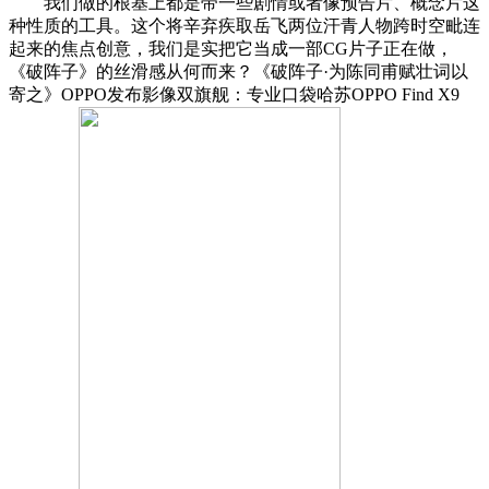
我们做的根基上都是带一些剧情或者像预告片、概念片这
种性质的工具。这个将辛弃疾取岳飞两位汗青人物跨时空毗连
起来的焦点创意，我们是实把它当成一部CG片子正在做，
《破阵子》的丝滑感从何而来？《破阵子·为陈同甫赋壮词以
寄之》OPPO发布影像双旗舰：专业口袋哈苏OPPO Find X9