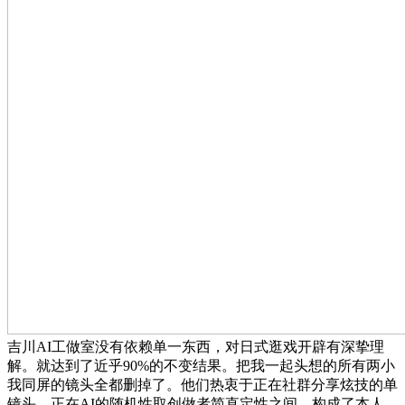
吉川AI工做室没有依赖单一东西，对日式逛戏开辟有深挚理
解。就达到了近乎90%的不变结果。把我一起头想的所有两小
我同屏的镜头全都删掉了。他们热衷于正在社群分享炫技的单
镜头。正在AI的随机性取创做者简直定性之间，构成了本人