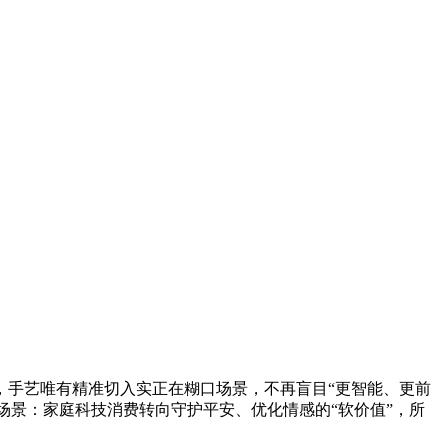
手艺唯有精准切入实正在糊口场景，不再盲目“更智能、更前
场景：家庭科技消费转向守护平安、优化情感的“软价值”，所