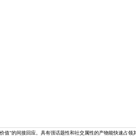
价值”的间接回应。具有强话题性和社交属性的产物能快速占领